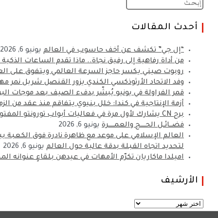
أحدث المقالات
“إل جي” تكشف عن أخف حاسوب في العالم
يونيو 6, 2026
من أداة رفاهية إلى رفيق نجاة.. ماذا تقدم الساعات الذكية
روبوت صيني يكسر حاجز السرعة العالمي ويتفوق على الع
وفد الاتحاد الأرثوذكسي الكندي يزور القنصل شربل نمر مهن
قمر الفراولة في يونيو يُبشّر بدفء الصيف بعد موجات البر
أزمة الإنتاجية في كندا: خلل بنيوي يتفاقم منذ عقد من الزم
برج CN يشارك لأول مرة في فعاليات أبواب تورونتو المفتوحة
فضـــائــل الحـــــج والعمــــــرة
يونيو 6, 2026
لتحديد اتجاه القبلة بدقة عالية حول العالم
يونيو 6, 2026
اميلدا ماكاريان تكرّم الأمهات في عيدهن بلقاءٍ عنوانه الم
الأرشيف