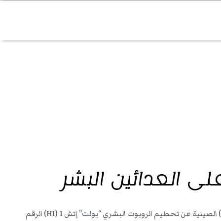
ى العدائين البشر
في إنجاز تقني يقلص الفجوة بين القدرات البشرية والآلية، أعلنت شركة “يونيتري روبوتيكس” (Unitree Robotics) الصينية عن تحطيم الروبوت البشري “بولت” إتش 1 (H1) الرقم