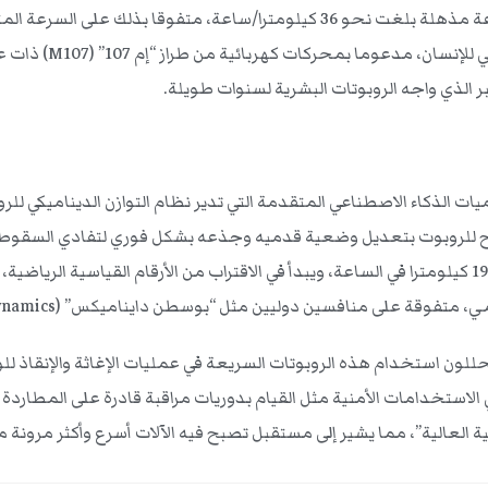
القياسي العالمي للسرعة لفئة الروبوتات ثنائية الأرجل، حيث سجل سرعة مذهلة بلغت
أن الروبوت “بولت” 
ر الذي واجه الروبوتات البشرية لسنوات طويلة.
يسمح للروبوت بتعديل وضعية قدميه وجذعه بشكل فوري لتفادي السقوط
دوليين مثل “بوسطن دايناميكس” (Boston Dynamics) في معيار السرعة الخطية البحتة.
لون استخدام هذه الروبوتات السريعة في عمليات الإغاثة والإنقاذ لل
لاستخدامات الأمنية مثل القيام بدوريات مراقبة قادرة على المطاردة 
 العالية”، مما يشير إلى مستقبل تصبح فيه الآلات أسرع وأكثر مرونة م