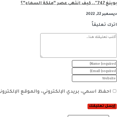
بوينغ 747″.. كيف انتهى عصر “ملكة السماء”؟
ديسمبر 22, 2022
اترك تعليقاً
احفظ اسمي، بريدي الإلكتروني، والموقع الإلكترو