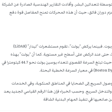
 نحو 36 كيلومترا/ساعة، متفوقا بذلك على السرعة المتوسطة للعدائين البشر. وأفادت التقارير الهندسية الصادرة عن الشركة
يعتمد على تصميم يحاكي الهيكل العظمي والعضلي للإنسان، مدعوما بمحركات كهربائية من طراز “إم 107” (M107) ذات عزم دوران فائق، حيث أن هذه المحركات تمنح المفاصل قوة دفع
وأوضح الخبراء أن السر الحقيقي وراء هذا الرقم القياسي يكمن في خوارزميات الذكاء الاصطناعي المتقدمة التي تدير نظام التوازن الديناميكي للروبوت. فبينما يركض “بولت”، تقوم مستشعرات “ليدار” (LiDAR)
، حتى عند الركض على أسطح غير مستوية. كما أن “بولت” بهذه
السرعة، يتجاوز سرعة ركض الإنسان العادي التي تتراوح عادة بين 16 إلى 19 كيلومترا في الساعة، ويبدأ في الاقتراب من الأرقام القياسية الرياضية، حيث تبلغ السرعة القصوى للعداء يوسين بولت نحو 44.7 كيلومترا في
وصول السريع إلى الضحايا في المناطق المنكوبة، وفي الخدمات
والتدخل السريع. وحسب الخبراء فإن هذا الرقم القياسي الجديد يعد
ن صانعيها في تنفيذ المهام البدنية الشاقة